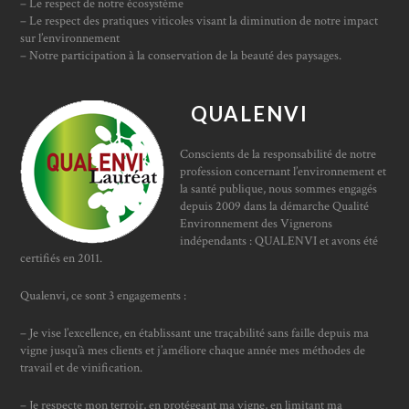
– Le respect de notre écosystème
– Le respect des pratiques viticoles visant la diminution de notre impact
sur l’environnement
– Notre participation à la conservation de la beauté des paysages.
QUALENVI
Conscients de la responsabilité de notre
profession concernant l’environnement et
la santé publique, nous sommes engagés
depuis 2009 dans la démarche Qualité
Environnement des Vignerons
indépendants : QUALENVI et avons été
certifiés en 2011.
Qualenvi, ce sont 3 engagements :
– Je vise l’excellence, en établissant une traçabilité sans faille depuis ma
vigne jusqu’à mes clients et j’améliore chaque année mes méthodes de
travail et de vinification.
– Je respecte mon terroir, en protégeant ma vigne, en limitant ma