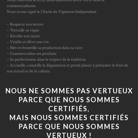
Nous cultivons la terre, nous élaborons notre vin et nous le
commercialisons.
Nous avons signé la Charte du Vigneron Indépendant.
– Respecte son terroir
– Travaille sa vigne
– Récolte son raisin
– Vinifie et élève son vin
– Met en bouteille sa production dans sa cave
– Commercialise ses produits
– Se perfectionne dans le respect de la tradition
– Accueille, conseille la dégustation et prend plaisir à présenter le fruit de
son travail et de la culture.
NOUS NE SOMMES PAS VERTUEUX
PARCE QUE NOUS SOMMES
CERTIFIÉS,
MAIS NOUS SOMMES CERTIFIÉS
PARCE QUE NOUS SOMMES
VERTUEUX !