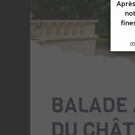
Après
not
fine
05