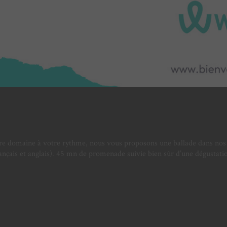
otre domaine à votre rythme, nous vous proposons une ballade dans nos
(français et anglais). 45 mn de promenade suivie bien sûr d’une dégust