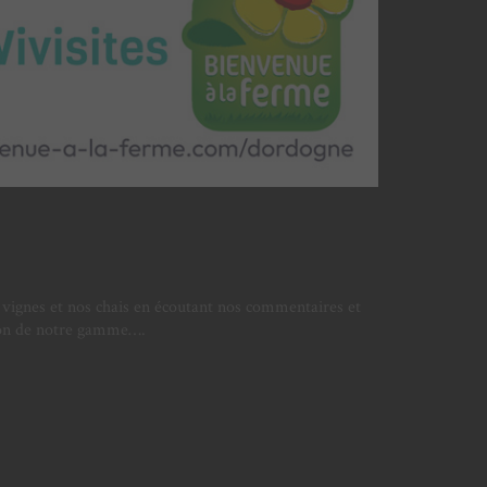
 vignes et nos chais en écoutant nos commentaires et
ation de notre gamme….