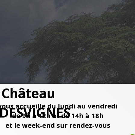
 Château
vous accueille du lundi au vendredi
DESVIGNES
de 9h à 12h et de 14h à 18h
et le week-end sur rendez-vous