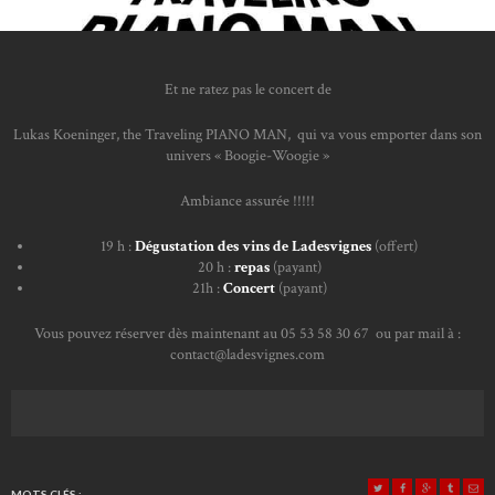
Et ne ratez pas le concert de
Lukas Koeninger, the Traveling PIANO MAN, qui va vous emporter dans son
univers « Boogie-Woogie »
Ambiance assurée !!!!!
19 h :
Dégustation des vins de Ladesvignes
(offert)
20 h :
repas
(payant)
21h :
Concert
(payant)
Vous pouvez réserver dès maintenant au 05 53 58 30 67 ou par mail à :
contact@ladesvignes.com
MOTS CLÉS :