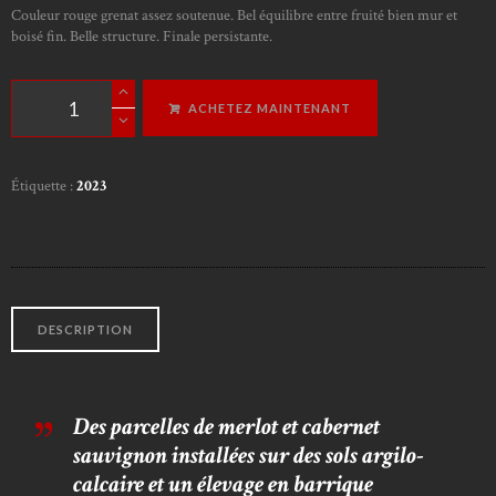
Couleur rouge grenat assez soutenue. Bel équilibre entre fruité bien mur et
boisé fin. Belle structure. Finale persistante.
quantité
ACHETEZ MAINTENANT
de
Rouge
-
Le
Étiquette :
2023
Pétrocore
2023
DESCRIPTION
Des parcelles de merlot et cabernet
sauvignon installées sur des sols argilo-
calcaire et un élevage en barrique