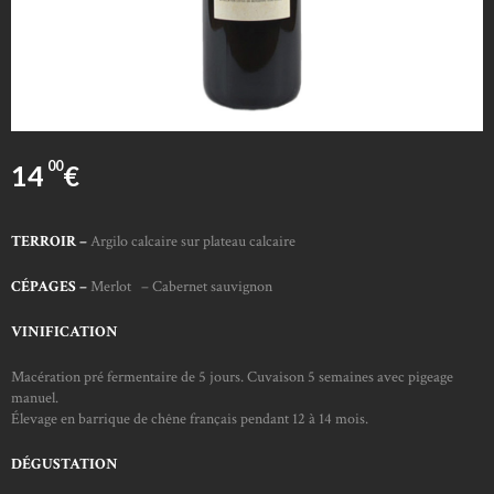
00
14
€
TERROIR –
Argilo calcaire sur plateau calcaire
CÉPAGES –
Merlot – Cabernet sauvignon
VINIFICATION
Macération pré fermentaire de 5 jours. Cuvaison 5 semaines avec pigeage
manuel.
Élevage en barrique de chêne français pendant 12 à 14 mois.
DÉGUSTATION