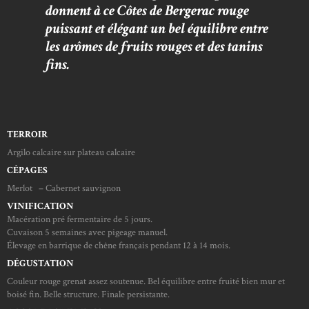
donnent à ce Côtes de Bergerac rouge
puissant et élégant un bel équilibre entre
les arômes de fruits rouges et des tanins
fins.
TERROIR
Argilo calcaire sur plateau calcaire
CÉPAGES
Merlot – Cabernet sauvignon
VINIFICATION
Macération pré fermentaire de 5 jours.
Cuvaison 5 semaines avec pigeage manuel.
Élevage en barrique de chêne français pendant 12 à 14 mois.
DÉGUSTATION
Couleur rouge grenat assez soutenue. Bel équilibre entre fruité bien mur et
boisé fin. Belle structure. Finale persistante.