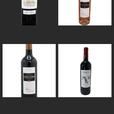
€
00
€
00
2022
2022
ROUGE
ROUGE –
MICHEL M – LE
DÉFI
€
00
€
50