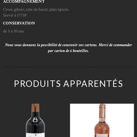
ACCOMPAGNEMENT
Civet, gibier, côte de bœuf, plats épicés.
Servir à 17/18°
CONSERVATION
de 5 à 10 ans
Nous vous donnons la possibilité de concevoir vos cartons. Merci de commander
par carton de 6 bouteilles.
PRODUITS APPARENTÉS
2022
2025
VELOURS
ROSÉ
ROUGE