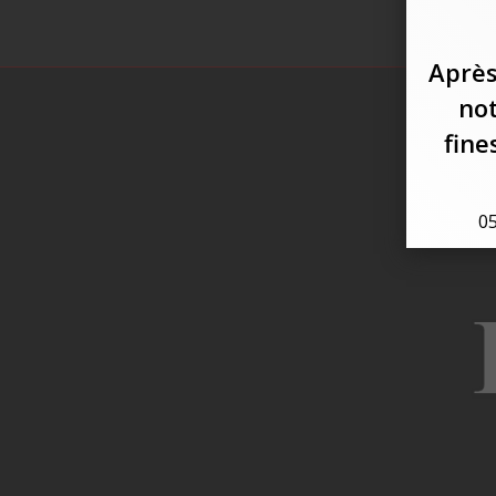
Après
not
fine
05