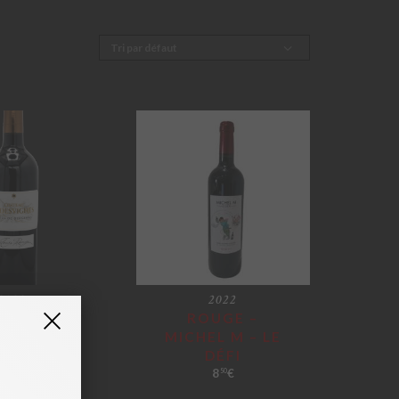
2022
2022
×
LOURS
ROUGE –
OUGE
MICHEL M – LE
DÉFI
11
€
00
8
€
50