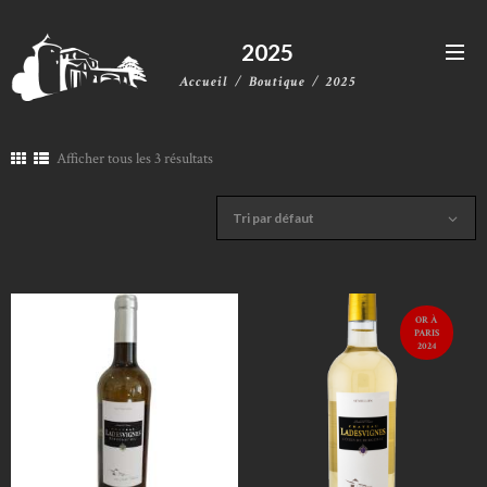
2025
Accueil
Boutique
2025
Afficher tous les 3 résultats
OR À
PARIS
2024